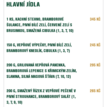
HLAVNÍ JÍDLA
1 KS, KACHNÍ STEHNO, BRAMBOROVÉ 
345 KČ
ŠULANCE, PIVNÍ BÍLÉ ZELÍ, ČERVENÉ ZELÍ S 
BRUSINKOU, SMAŽENÁ CIBULKA (1, 3, 7, 10)
150 G, VEPŘOVÉ VÝPEČKY, PIVNÍ BÍLÉ ZELÍ, 
245 KČ
BRAMBOROVÝ KNEDLÍK, CIBULKA (1, 3, 7)
200 G, 
GRILOVANÁ VEPŘOVÁ PANENKA, 
295 KČ
BRAMBOROVÁ LEPENICE S KŘIMICKÝM ZELÍM, 
SLANINA, SILNÁ MASOVÁ ŠŤÁVA (7, 10, 12)
200 G, SMAŽENÝ ŘÍZEK Z VEPŘOVÉ PEČENĚ V 
265 KČ
PIVNÍ STROUHANCE, BRAMBOROVÝ SALÁT (1, 
3, 7, 9, 10)