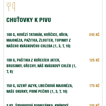
CHUŤOVKY K PIVU
100 G, HOVĚZÍ TATARÁK, HOŘČICE, KŘEN, 
245 KČ
MAJONÉZA, PAŽITKA, ŽLOUTEK, TOPINKY Z 
NAŠEHO KVÁSKOVÉHO CHLEBA (1, 3, 7, 10)
100 G, PAŠTIKA Z KUŘECÍCH JATER, 
125 KČ
BRUSINKY, OŘECHY, NÁŠ KVÁSKOVÝ CHLÉB (1, 
7, 8)    
150 G, UZENÝ JAZYK, LIBEČKOVÁ MAJONÉZA, 
175 KČ
NAŠE OKURKY, PIVNÍ PEČIVO (1, 3, 7, 10)
2 KS,
 ŠKVARKOVÁ POMAZÁNKA, KMÍNOVÝ 
125 KČ