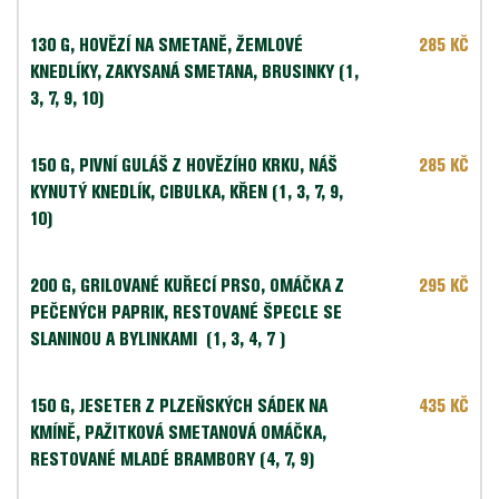
130 G,
 HOVĚZÍ NA SMETANĚ, ŽEMLOVÉ 
285 KČ
KNEDLÍKY, ZAKYSANÁ SMETANA, BRUSINKY (1, 
3, 7, 9, 10)
150 G, PIVNÍ GULÁŠ Z HOVĚZÍHO KRKU, NÁŠ 
285 KČ
KYNUTÝ KNEDLÍK, CIBULKA, KŘEN (1, 3, 7, 9, 
10)
200 G,
 GRILOVANÉ KUŘECÍ PRSO, OMÁČKA Z 
295 KČ
PEČENÝCH PAPRIK, RESTOVANÉ ŠPECLE SE 
SLANINOU A BYLINKAMI
(1, 3, 4, 7 )
150 G, JESETER Z PLZEŇSKÝCH SÁDEK NA 
435 KČ
KMÍNĚ, PAŽITKOVÁ SMETANOVÁ OMÁČKA, 
RESTOVANÉ MLADÉ BRAMBORY (4, 7, 9)