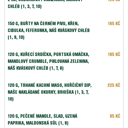
CHLÉB (1, 3, 7, 10)
150 G,
 BUŘTY NA ČERNÉM PIVU, KŘEN, 
165 KČ
CIBULKA, FEFERONKA, NÁŠ KVÁSKOVÝ CHLÉB 
(1, 9, 10)
120 G,
 KUŘECÍ SRDÍČKA, PORTSKÁ OMÁČKA, 
185 KČ
MANDLOVÝ CRUMBLE, PIKLOVANÁ ZELENINA, 
NÁŠ KVÁSKOVÝ CHLÉB (1, 7, 8)
120 G,
 TRHANÉ KACHNÍ MASO, HOŘČIČNÝ DIP, 
225 KČ
NAŠE NAKLÁDANÉ OKURKY, BRIOŠKA (1, 3, 7, 
10)
120 G,
 PEČENÉ MANDLE, SLAD, UZENÁ 
85 KČ
PAPRIKA, MALDONSKÁ SŮL (1, 8)