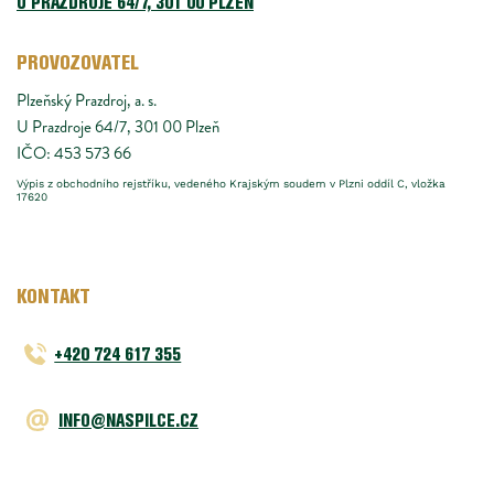
U PRAZDROJE 64/7, 301 00 PLZEŇ
PROVOZOVATEL
Plzeňský Prazdroj, a. s.
U Prazdroje 64/7, 301 00 Plzeň
IČO: 453 573 66
Výpis z obchodního rejstříku, vedeného Krajským soudem v Plzni oddíl C, vložka 
17620
KONTAKT
+420 724 617 355
INFO@NASPILCE.CZ