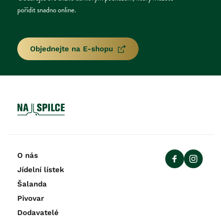
pořídit snadno online.
Objednejte na E-shopu
O nás
Jídelní lístek
Šalanda
Pivovar
Dodavatelé